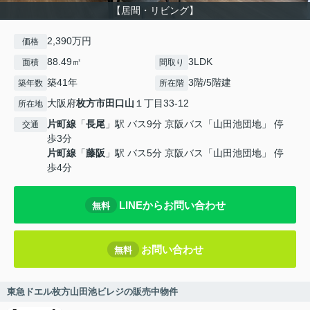
【居間・リビング】
2,390万円
価格
88.49㎡
3LDK
面積
間取り
築41年
3階/5階建
築年数
所在階
大阪府
枚方市
田口山
１丁目33-12
所在地
片町線
「
長尾
」駅 バス9分 京阪バス「山田池団地」 停
交通
歩3分
片町線
「
藤阪
」駅 バス5分 京阪バス「山田池団地」 停
歩4分
LINEからお問い合わせ
無料
お問い合わせ
無料
東急ドエル枚方山田池ビレジの販売中物件