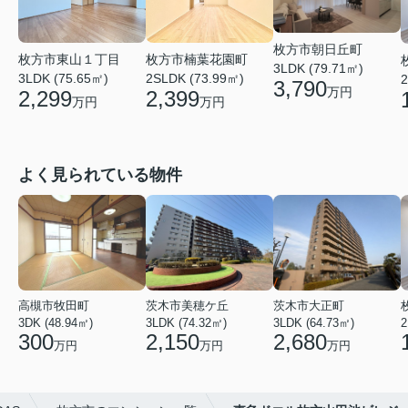
枚方市朝日丘町
枚方市楠葉花園町
枚方市東山１丁目
3LDK (79.71㎡)
2SLDK (73.99㎡)
3LDK (75.65㎡)
2
3,790
万円
2,399
2,299
万円
万円
よく見られている物件
高槻市牧田町
茨木市美穂ケ丘
茨木市大正町
3DK (48.94㎡)
3LDK (74.32㎡)
3LDK (64.73㎡)
2
300
2,150
2,680
万円
万円
万円