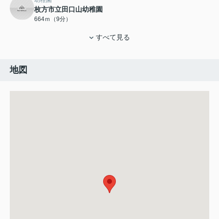
幼稚園
枚方市立田口山幼稚園
664ｍ（9分）
すべて見る
地図