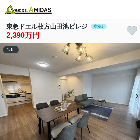
物件検索
お気に入り
閲覧履歴
メニュー
東急ドエル枚方山田池ビレジ
空室1
2,390万円
1
/
15