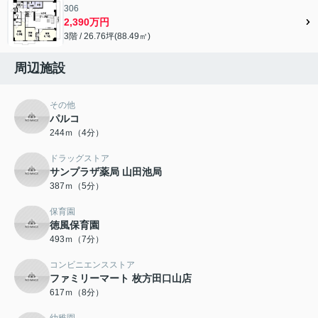
306
2,390万円
3階 / 26.76坪(88.49㎡)
周辺施設
その他
パルコ
244ｍ（4分）
ドラッグストア
サンプラザ薬局 山田池局
387ｍ（5分）
保育園
徳風保育園
493ｍ（7分）
コンビニエンスストア
ファミリーマート 枚方田口山店
617ｍ（8分）