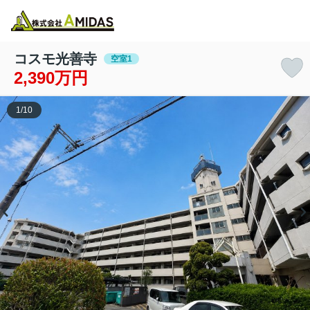
物件検索
お気に入り
閲覧履歴
メニュー
コスモ光善寺
空室1
2,390万円
1
/
10