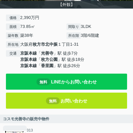
【外観】
2,390万円
価格
73.85㎡
3LDK
面積
間取り
築38年
3階/6階建
築年数
所在階
大阪府
枚方市
北中振
１丁目1-31
所在地
京阪本線
「
光善寺
」駅 徒歩7分
交通
京阪本線
「
枚方公園
」駅 徒歩18分
京阪本線
「
香里園
」駅 徒歩26分
LINEからお問い合わせ
無料
お問い合わせ
無料
コスモ光善寺の販売中物件
313