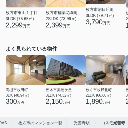
枚方市朝日丘町
枚方市楠葉花園町
枚方市東山１丁目
3LDK (79.71㎡)
2SLDK (73.99㎡)
3LDK (75.65㎡)
2
3,790
万円
2,399
2,299
万円
万円
よく見られている物件
高槻市牧田町
茨木市美穂ケ丘
枚方市牧野北町
3DK (48.94㎡)
3LDK (74.32㎡)
2LDK (66.60㎡)
3
300
2,150
1,890
万円
万円
万円
AS
枚方市のマンション一覧
光善寺駅
コスモ光善寺