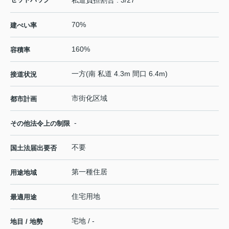
70%
建ぺい率
160%
容積率
一方(南 私道 4.3m 間口 6.4m)
接道状況
市街化区域
都市計画
-
その他法令上の制限
不要
国土法届出要否
第一種住居
用途地域
住宅用地
最適用途
宅地 / -
地目 / 地勢