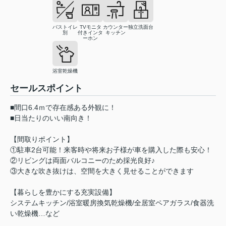
バストイレ
TVモニタ
カウンター
独立洗面台
別
付きインタ
キッチン
ーホン
浴室乾燥機
セールスポイント
■間口6.4ｍで存在感ある外観に！
■日当たりのいい南向き！
【間取りポイント】
①駐車2台可能！来客時や将来お子様が車を購入した際も安心！
②リビングは両面バルコニーのため採光良好♪
③大きな吹き抜けは、空間を大きく見せることができます
【暮らしを豊かにする充実設備】
システムキッチン/浴室暖房換気乾燥機/全居室ペアガラス/食器洗
い乾燥機…など