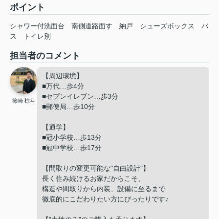
ポイント
シャワー付洗面台
南側道路面す
納戸
シューズボックス
バ
ス
トイレ別
担当者のコメント
【周辺環境】
■万代…歩4分
■セブンイレブン…歩3分
篠崎 椋斗
■郵便局…歩10分
【通学】
■冠小学校…歩13分
■冠中学校…歩17分
【間取りの変更可能な"自由設計"】
長く住み続けるお家だからこそ、
構造や間取りから内装、設備に至るまで
徹底的にこだわりたい方にぴったりです♪