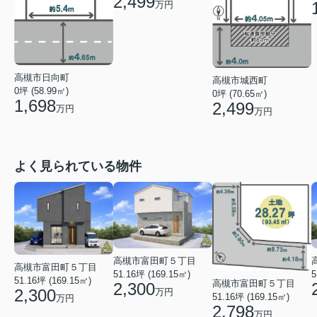
2,499
万円
高槻市日向町
高槻市城西町
0坪 (58.99㎡)
0坪 (70.65㎡)
1,698
2,499
万円
万円
よく見られている物件
高槻市富田町５丁目
高槻市富田町５丁目
51.16坪 (169.15㎡)
5
51.16坪 (169.15㎡)
高槻市富田町５丁目
2,300
2,300
万円
51.16坪 (169.15㎡)
万円
2,798
万円