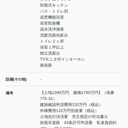
対面式キッチン
バス・トイレ別
追焚機能浴室
浴室乾燥機
温水洗浄便座
洗髪洗面化粧台
トイレ２ヶ所
浴室１坪以上
独立洗面台
TVモニタ付インターホン
南道路
-
設備(その他)
【土地1399万円 建物1799万円】（地番
備考
775-31）
建築確認申請費用120万円（税込）
外構費用110万円別途要（税込）
土地先行決済要 売主指定の司法書士
前面非道路 43条許可申請要 私道負担約