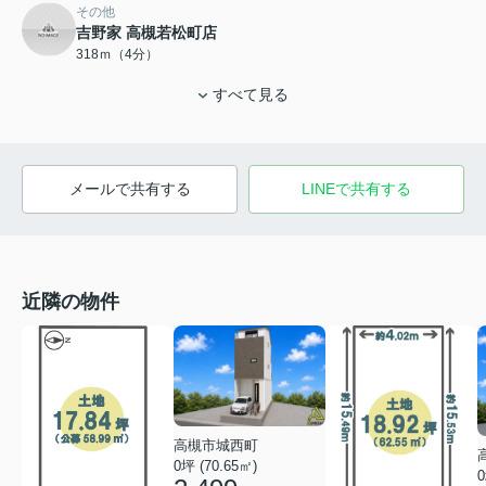
その他
吉野家 高槻若松町店
318ｍ（4分）
すべて見る
メールで共有する
LINEで共有する
近隣の物件
高槻市城西町
0坪 (70.65㎡)
0