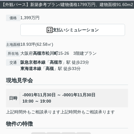
【外観パース】新築参考プラン/建物価格1799万円、建物面積91.60m2
1,399万円
価格
支払いシミュレーション
18.93坪(62.58㎡)
土地面積
大阪府
高槻市
松川町
15-26 3階建プラン
所在地
阪急京都本線
「
高槻市
」駅 徒歩23分
交通
東海道本線
「
高槻
」駅 徒歩33分
現地見学会
-0001年11月30日 ～ -0001年11月30日
日時
10:00 ～ 19:00
上記時間外もご相談承ります上記時間外もご相談承ります
物件の特徴