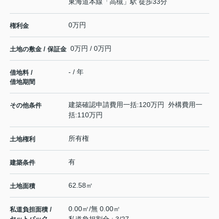
東海道本線
「
高槻
」駅 徒歩33分
0万円
権利金
0万円 / 0万円
土地の敷金 / 保証金
- / 年
借地料 /
借地期間
建築確認申請費用一括:120万円 外構費用一
その他条件
括:110万円
所有権
土地権利
有
建築条件
62.58㎡
土地面積
0.00㎡/無 0.00㎡
私道負担面積 /
セットバック
私道負担割合 : 3/27