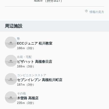
406㎡（持分3/27）
情報の見方
周辺施設
塾
ECCジュニア 松川教室
166ｍ（3分）
出前・宅配
ピザハット 高槻春日店
169ｍ（3分）
コンビニエンスストア
セブンイレブン 高槻松川町店
187ｍ（3分）
その他
木曽路 高槻店
235ｍ（3分）