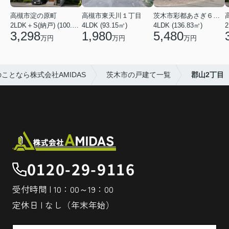
高槻市淀の原町
高槻市東天川１丁目
茨木市彩都あさぎ６丁目
2LDK＋S(納戸) (100.03㎡)
4LDK (93.15㎡)
4LDK (136.83㎡)
3,298
1,980
5,480
万円
万円
万円
となら株式会社AMIDAS
茨木市の戸建て一覧
郡山2丁目
0120-29-9116
受付時間 | 10：00～19：00
定休日 | なし（年末年始）