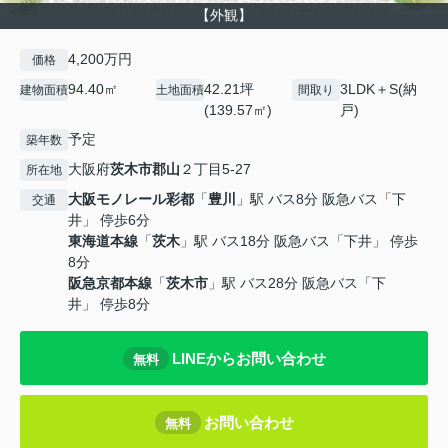
【外観】
4,200万円
価格
94.40㎡
42.21坪
3LDK＋S(納
建物面積
土地面積
間取り
(139.57㎡)
戸)
予定
築年数
大阪府
茨木市
郡山
２丁目5-27
所在地
大阪モノレール彩都
「
豊川
」駅 バス8分 阪急バス「下
交通
井」 停歩6分
東海道本線
「
茨木
」駅 バス18分 阪急バス「下井」 停歩
8分
阪急京都本線
「
茨木市
」駅 バス28分 阪急バス「下
井」 停歩8分
LINEからお問い合わせ
無料
お問い合わせ
無料