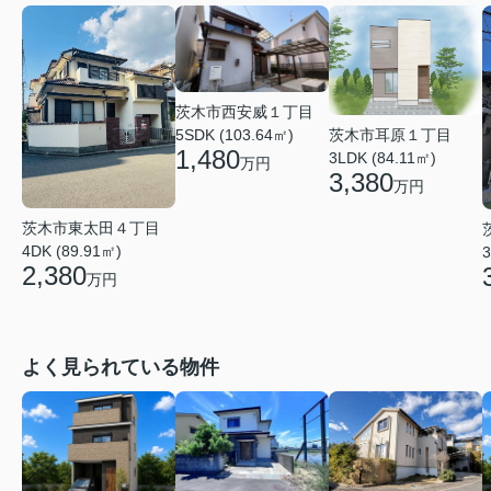
茨木市西安威１丁目
5SDK (103.64㎡)
茨木市耳原１丁目
1,480
3LDK (84.11㎡)
万円
3,380
万円
茨木市東太田４丁目
4DK (89.91㎡)
3
2,380
万円
よく見られている物件