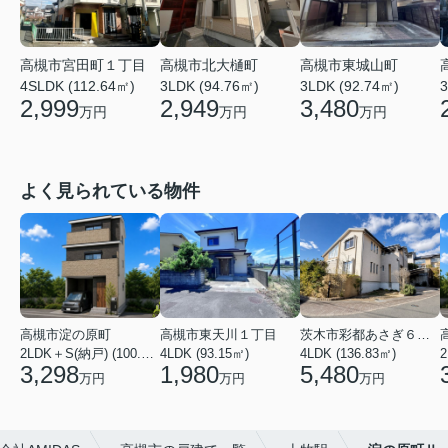
高槻市宮田町１丁目
高槻市北大樋町
高槻市東城山町
4SLDK (112.64㎡)
3LDK (94.76㎡)
3LDK (92.74㎡)
3
2,999
2,949
3,480
万円
万円
万円
よく見られている物件
高槻市淀の原町
高槻市東天川１丁目
茨木市彩都あさぎ６丁目
2LDK＋S(納戸) (100.03㎡)
4LDK (93.15㎡)
4LDK (136.83㎡)
3,298
1,980
5,480
万円
万円
万円