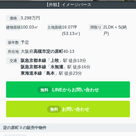
【外観】イメージパース
3,298万円
価格
100.03㎡
16.07坪
2LDK＋S(納
建物面積
土地面積
間取り
(53.13㎡)
戸)
予定
築年数
大阪府
高槻市
淀の原町
40-13
所在地
阪急京都本線
「
上牧
」駅 徒歩13分
交通
阪急京都本線
「
水無瀬
」駅 徒歩16分
東海道本線
「
島本
」駅 徒歩23分
LINEからお問い合わせ
無料
お問い合わせ
無料
淀の原町Ⅱの販売中物件