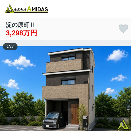
物件検索
お気に入り
閲覧履歴
メニュー
淀の原町Ⅱ
3,298万円
1
/
27