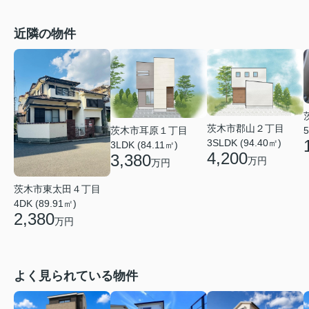
近隣の物件
茨木市郡山２丁目
5
茨木市耳原１丁目
3SLDK (94.40㎡)
3LDK (84.11㎡)
4,200
3,380
万円
万円
茨木市東太田４丁目
4DK (89.91㎡)
2,380
万円
よく見られている物件