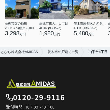
高槻市淀の原町
高槻市東天川１丁目
茨木市彩都あさぎ６丁目
2LDK＋S(納戸) (100.03㎡)
4LDK (93.15㎡)
4LDK (136.83㎡)
3,298
1,980
5,480
万円
万円
万円
なら株式会社AMIDAS
茨木市の戸建て一覧
山手台4丁目
0120-29-9116
受付時間 | 10：00～19：00