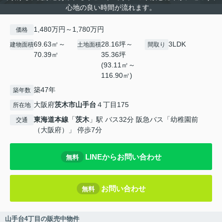
心地の良い時間が流れます。
1,480万円～1,780万円
価格
69.63㎡～
28.16坪～
3LDK
建物面積
土地面積
間取り
70.39㎡
35.36坪
(93.11㎡～
116.90㎡)
築47年
築年数
大阪府
茨木市
山手台
４丁目175
所在地
東海道本線
「
茨木
」駅 バス32分 阪急バス「幼稚園前
交通
（大阪府）」 停歩7分
LINEからお問い合わせ
無料
お問い合わせ
無料
山手台4丁目の販売中物件