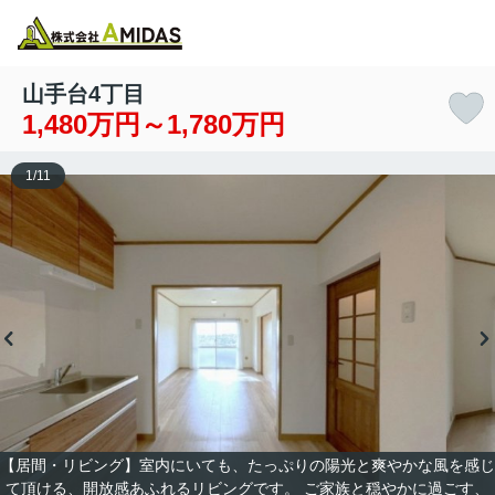
物件検索
お気に入り
閲覧履歴
メニュー
山手台4丁目
1,480万円～1,780万円
1
/
11
【居間・リビング】室内にいても、たっぷりの陽光と爽やかな風を感じ
て頂ける、開放感あふれるリビングです。 ご家族と穏やかに過ごす、