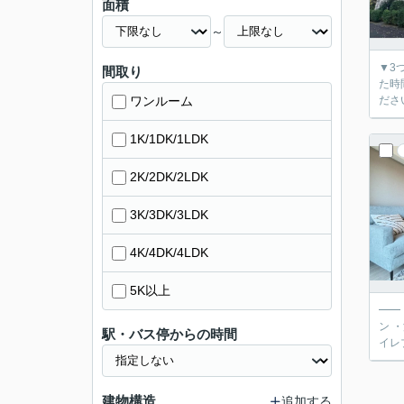
面積
～
▼3
間取り
た時間で
ワンルーム
1K/1DK/1LDK
2K/2DK/2LDK
3K/3DK/3LDK
4K/4DK/4LDK
5K以上
━━ 
ン ・浴室
駅・バス停からの時間
建物構造
追加する