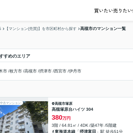
売りたい
買いたい
高槻市のマンション一覧
S
【マンション(売買)】を市区町村から探す
すすめのエリア
木市
/
枚方市
/
高槻市
/
摂津市
/
西宮市
/
伊丹市
中古マンション
高槻市
塚原
高槻塚原台ハイツ 304
380
万円
3階 / 64.81㎡ / 4DK /築47年 /5階建
東海道本線
「
摂津富田
」駅 徒歩51分