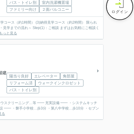
バス・トイレ別
室内洗濯機置場
ファミリー向け
２面バルコニー
ログイン
見学コース（約1時間） (3)納得見学コース（約2時間） 限られ
もっと見る
5階建
陽当り良好
エレベーター
角部屋
リフォーム済
ウォークインクロゼット
バス・トイレ別
充実設備 ━━ ・システムキッチ
見る