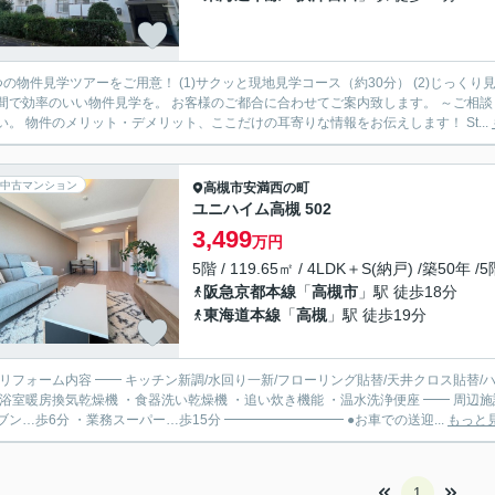
つの物件見学ツアーをご用意！ (1)サクッと現地見学コース（約30分） (2)じっくり
効率のいい物件見学を。 お客様のご都合に合わせてご案内致します。 ～ご相談・見学までの流れ～ Step(1)：ご相談 まずはお気軽にご相談く
ださい。 物件のメリット・デメリット、ここだけの耳寄りな情報をお伝えします！ St...
中古マンション
高槻市
安満西の町
ユニハイム高槻 502
3,499
万円
5階 / 119.65㎡ / 4LDK＋S(納戸) /築50年 /
阪急京都本線
「
高槻市
」駅 徒歩18分
東海道本線
「
高槻
」駅 徒歩19分
リフォーム内容 ━━ キッチン新調/水回り一新/フローリング貼替/天井クロス貼替/ハウスクリーニング…等 ━━ 
暖房換気乾燥機 ・食器洗い乾燥機 ・追い炊き機能 ・温水洗浄便座 ━━ 周辺施設 ━━ ・磐手小学校…歩3分 ・第八中学校…歩10分 ・セブン
イレブン…歩6分 ・業務スーパー…歩15分 ━━━━━━━━━ ●お車での送迎...
もっと
1