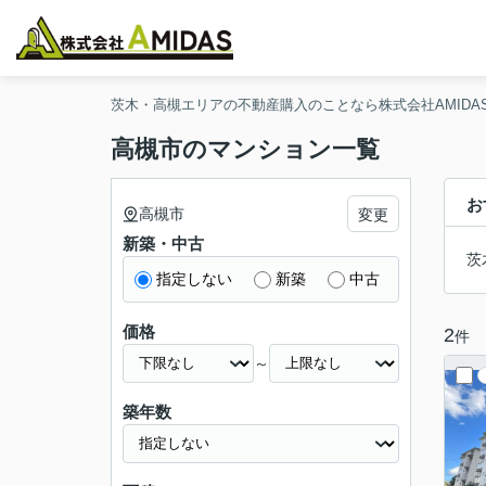
茨木・高槻エリアの不動産購入のことなら株式会社AMIDA
高槻市のマンション一覧
お
高槻市
変更
新築・中古
茨
指定しない
新築
中古
価格
2
件
～
築年数