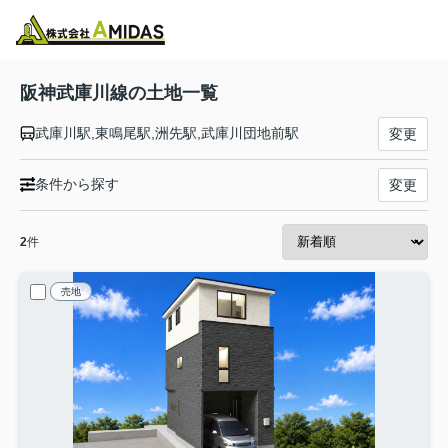
物件検索
お気に入り
閲覧履歴
メニュー
阪神武庫川線の土地一覧
武庫川駅,東鳴尾駅,洲先駅,武庫川団地前駅
変更
条件から探す
変更
2
件
売地