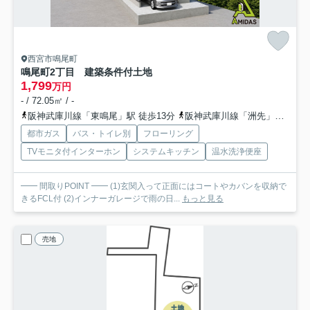
西宮市鳴尾町
鳴尾町2丁目 建築条件付土地
1,799
万円
- / 72.05㎡ / -
阪神武庫川線「東鳴尾」駅 徒歩13分
阪神武庫川線「洲先」駅 徒歩16分
都市ガス
バス・トイレ別
フローリング
TVモニタ付インターホン
システムキッチン
温水洗浄便座
━━ 間取りPOINT ━━ (1)玄関入って正面にはコートやカバンを収納で
きるFCL付 (2)インナーガレージで雨の日...
もっと見る
売地