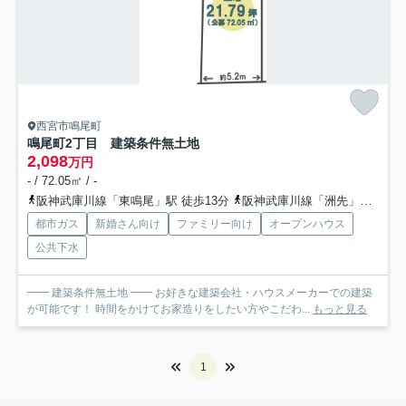
西宮市鳴尾町
鳴尾町2丁目 建築条件無土地
2,098
万円
- / 72.05㎡ / -
阪神武庫川線「東鳴尾」駅 徒歩13分
阪神武庫川線「洲先」駅 徒歩16分
都市ガス
新婚さん向け
ファミリー向け
オープンハウス
公共下水
━━ 建築条件無土地 ━━ お好きな建築会社・ハウスメーカーでの建築
が可能です！ 時間をかけてお家造りをしたい方やこだわ...
もっと見る
1