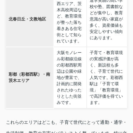
進学実績の高い学
西エリア、茨
校や塾、図書館な
木高校周辺な
どが集中し、教育
ど、教育環境
北春日丘・文教地区
意識が高い家庭が
が整った落ち
多く、資産価値も
着きある住宅
安定しやすい傾向
街として知ら
にあります。
れています。
大阪モノレー
子育て・教育環境
ル彩都線沿線
の実感評価が高
の彩都西駅周
く、新設校も多
辺は公園や緑
く、子育て世代に
彩都（彩都西駅）・南
地が豊富で、
人気です。彩都西
茨木エリア
計画的に開発
駅は「子育て環
されたゆった
境」「教育環境」
りとした街並
で高評価を得てい
みです。
ます。
これらのエリアはどこも、子育て世代にとって通勤・通学・