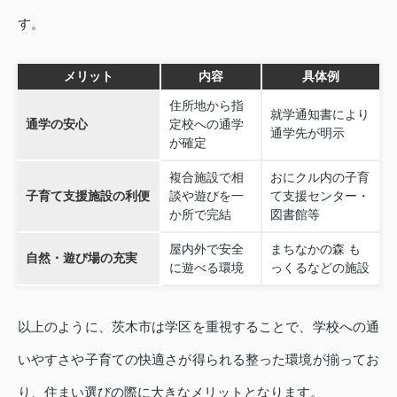
す。
メリット
内容
具体例
住所地から指
就学通知書により
通学の安心
定校への通学
通学先が明示
が確定
複合施設で相
おにクル内の子育
子育て支援施設の利便
談や遊びを一
て支援センター・
か所で完結
図書館等
屋内外で安全
まちなかの森 も
自然・遊び場の充実
に遊べる環境
っくるなどの施設
以上のように、茨木市は学区を重視することで、学校への通
いやすさや子育ての快適さが得られる整った環境が揃ってお
り、住まい選びの際に大きなメリットとなります。