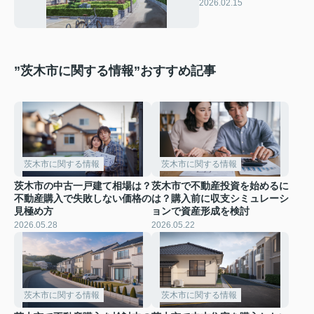
ちらが良い？失敗しな
2026.02.15
い選び方をチェック
”茨木市に関する情報”おすすめ記事
茨木市に関する情報
茨木市に関する情報
茨木市の中古一戸建て相場は？
茨木市で不動産投資を始めるに
不動産購入で失敗しない価格の
は？購入前に収支シミュレーシ
見極め方
ョンで資産形成を検討
2026.05.28
2026.05.22
茨木市に関する情報
茨木市に関する情報