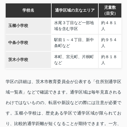
児童数
学校名
通学区域の主なエリア
（目安）
水尾３丁目など一部地
約４８１
玉櫛小学校
域を含む学区
人
駅前１～４丁目、新中
約９５４
中条小学校
条町など
人
本町、宮元町、片桐町
約８１８
茨木小学校
など
人
学区の詳細は、茨木市教育委員会が公表する「住所別通学区
域一覧表」などで確認できます。通学区域は毎年見直される
わけではないものの、転居や新設などの際には注意が必要で
す。玉櫛小学校は、歴史ある学区で通学区域が限られてお
り、比較的通学距離が短くなることが期待できます。一方、