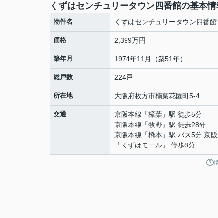
くずはセンチュリータウン四番館の基本情
物件名
くずはセンチュリータウン四番館
価格
2,399万円
築年月
1974年11月（築51年）
総戸数
224戸
所在地
大阪府
枚方市
楠葉花園町
5-4
交通
京阪本線
「
樟葉
」駅 徒歩5分
京阪本線
「
牧野
」駅 徒歩28分
京阪本線
「
橋本
」駅 バス5分 京
「くずはモール」 停歩8分