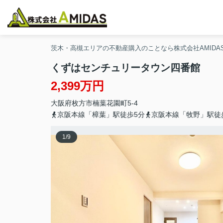
茨木・高槻エリアの不動産購入のことなら株式会社AMIDA
くずはセンチュリータウン四番館
2,399万円
大阪府
枚方市
楠葉花園町
5-4
京阪本線「樟葉」駅徒歩5分
京阪本線「牧野」駅徒
1
/
9