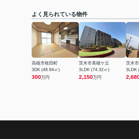
よく見られている物件
高槻市牧田町
茨木市美穂ケ丘
茨木市
3DK (48.94㎡)
3LDK (74.32㎡)
3LDK 
300
2,150
2,68
万円
万円