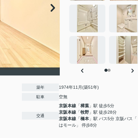
1974年11月(築51年)
築年
空無
駐車
京阪本線
「
樟葉
」駅 徒歩5分
京阪本線
「
牧野
」駅 徒歩28分
交通
京阪本線
「
橋本
」駅 バス5分 京阪バス
はモール」 停歩8分