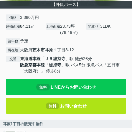
【外観パース】
3,380万円
価格
84.11㎡
23.73坪
3LDK
建物面積
土地面積
間取り
(78.46㎡)
予定
築年数
大阪府
茨木市
耳原
１丁目3-12
所在地
東海道本線
「
ＪＲ総持寺
」駅 徒歩26分
交通
阪急京都本線
「
総持寺
」駅 バス5分 阪急バス「五日市
（大阪府）」 停歩8分
LINEからお問い合わせ
無料
お問い合わせ
無料
耳原1丁目の販売中物件