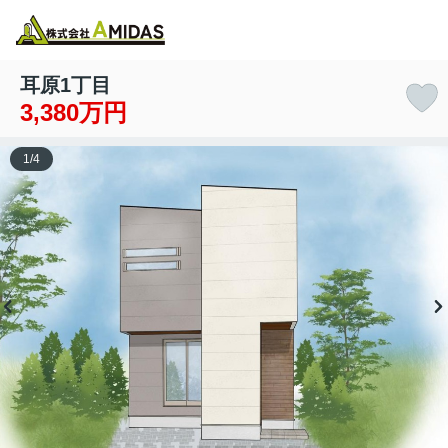
物件検索
お気に入り
閲覧履歴
メニュー
耳原1丁目
3,380万円
1
/
4