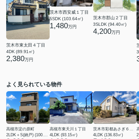
茨木市西安威１丁目
茨木市郡山２丁目
5SDK (103.64㎡)
1,480
3SLDK (94.40㎡)
万円
4,200
万円
茨木市東太田４丁目
4DK (89.91㎡)
3
2,380
万円
よく見られている物件
高槻市淀の原町
高槻市東天川１丁目
茨木市彩都あさぎ６丁目
2LDK＋S(納戸) (100.03㎡)
4LDK (93.15㎡)
4LDK (136.83㎡)