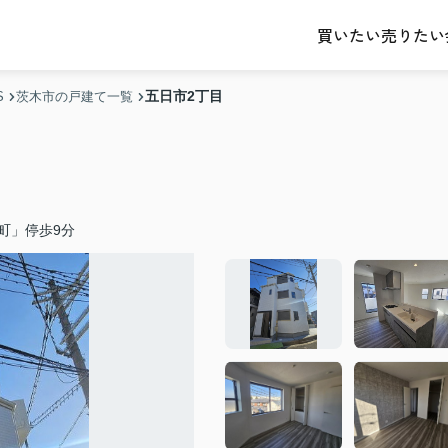
売りたい
買いたい
五日市2丁目
S
茨木市の戸建て一覧
町」停歩9分