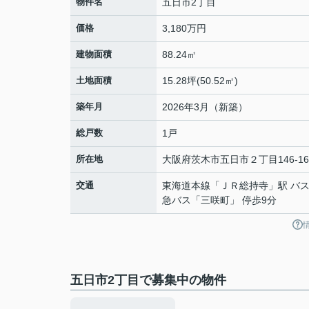
物件名
五日市2丁目
価格
3,180万円
建物面積
88.24㎡
土地面積
15.28坪(50.52㎡)
築年月
2026年3月（新築）
総戸数
1戸
所在地
大阪府
茨木市
五日市
２丁目146-16
交通
東海道本線
「
ＪＲ総持寺
」駅 バス
急バス「三咲町」 停歩9分
五日市2丁目で募集中の物件