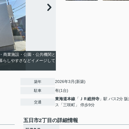
・商業施設・公園・公共機関と
暮らしやすさなどイメージして
2026年3月(新築)
築年
有(1台)
駐車
東海道本線
「
ＪＲ総持寺
」駅 バス2分 
交通
ス「三咲町」 停歩9分
五日市2丁目の詳細情報