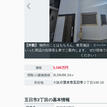
【外観】
物件のことはもちろん、教育施設・スーパー
いった周辺の住環境も車でご案内します。 ぜひ現地で
ください！
3,180万円
価格
3LDK/88.24㎡
間取り/建物面積
大阪府
茨木市
五日市
２丁目146-16
所在地
五日市2丁目の基本情報