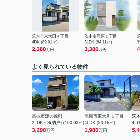
茨木市東太田４丁目
茨木市耳原１丁目
4DK (89.91㎡)
3LDK (84.11㎡)
3
2,380
3,380
4
万円
万円
よく見られている物件
高槻市淀の原町
高槻市東天川１丁目
茨
2LDK＋S(納戸) (100.03㎡)
4LDK (93.15㎡)
4LD
3,298
1,980
5,
万円
万円