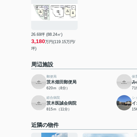
26.69坪 (88.24㎡)
3,180
万円(119.15万円/
坪)
周辺施設
郵便局
保
茨木畑田郵便局
み
620ｍ（8分）
7
総合病院
シ
茨木医誠会病院
イ
815ｍ（11分）
1
近隣の物件