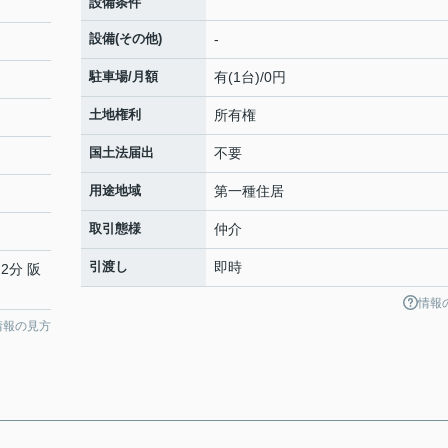
設備条件
設備(その他)
-
駐車場/月額
有(1台)/0円
土地権利
所有権
国土法届出
不要
用途地域
第一種住居
取引態様
仲介
引渡し
即時
2分 阪
情報
情報の見方