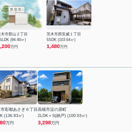
茨木市郡山２丁目
茨木市西安威１丁目
SLDK (94.40㎡)
5SDK (103.64㎡)
,200
1,480
万円
万円
木市彩都あさぎ６丁目
高槻市淀の原町
K (136.83㎡)
2LDK＋S(納戸) (100.03㎡)
480
3,298
万円
万円