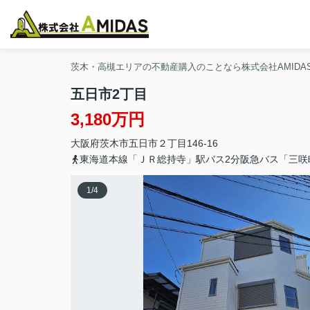
茨木・高槻エリアの不動産購入のことなら株式会社AMIDA
五日市2丁目
3,180万円
大阪府
茨木市
五日市
２丁目146-16
東海道本線「ＪＲ総持寺」駅バス2分阪急バス「三咲
1
/
4