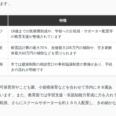
ます 。
特徴
フ
18歳までの医療費助成や、学校への介助員・サポーター配置等
の教育支援が整備されています
支
耐震設計費の最大70％、改修最大105万円の補助や、空き家解
体最大60万円の補助などを受けられます
画
市では建築制限の相談窓口や事前協議制度の整備があり、手続
きの流れが明確です
可保育所やこども園、小規模保育などを合わせて市内に８８園あ
います 。また、教育面では学習支援・非認知能力育成に力を入れ
助員、さらにスクールサポーターを約１９０人配置し、きめ細か