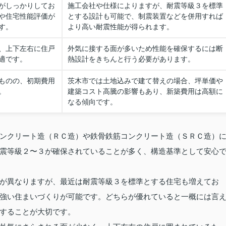
がしっかりしてお
施工会社や仕様によりますが、耐震等級３を標準
や住宅性能評価が
とする設計も可能で、制震装置などを併用すれば
す。
より高い耐震性能が得られます。
、上下左右に住戸
外気に接する面が多いため性能を確保するには断
適です。
熱設計をきちんと行う必要があります。
ものの、初期費用
茨木市では土地込みで建て替えの場合、坪単価や
。
建築コスト高騰の影響もあり、新築費用は高額に
なる傾向です。
ンクリート造（ＲＣ造）や鉄骨鉄筋コンクリート造（ＳＲＣ造）
震等級２〜３が確保されていることが多く、構造基準として安心
が異なりますが、最近は耐震等級３を標準とする住宅も増えてお
強い住まいづくりが可能です。どちらが優れていると一概には言
することが大切です。