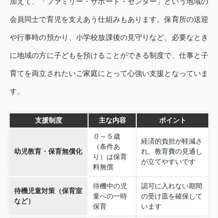
加えて、「ファミリー・サポート・センター」という地域の
会員同士で育児を支えあう仕組みもあります。保育所の送迎
や行事時の預かり、小学校放課後の見守りなど、必要なとき
に地域の方に子どもを預けることができる制度で、仕事と子
育てを両立されたいご家庭にとって心強い支援となっていま
す。
支援制度
主な内容
ポイント
０～５歳
経済的負担が軽減さ
（条件あ
幼児教育・保育無償化
れ、教育費の見通し
り）は保育
が立てやすいです
料無償
待機中の児
認可に入れない期間
待機児童対策（保育室
童への一時
の受け皿を確保して
など）
保育
います