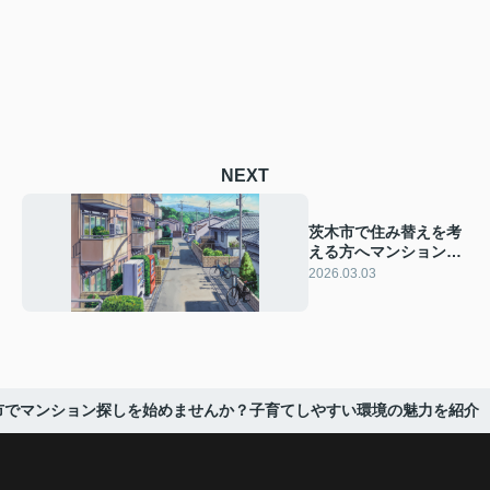
NEXT
茨木市で住み替えを考
える方へマンション売
却ポイントは？損しな
2026.03.03
い進め方も詳しく解説
市でマンション探しを始めませんか？子育てしやすい環境の魅力を紹介