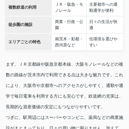
ＪＲ・阪急・モ
主要都市への通
複数鉄道の利用
ノレール
勤通学が便利
商業・行政・公
日々の生活が快
徒歩圏の施設
園
適
南茨木・彩都・
住環境を選びや
エリアごとの特色
西河原など
すい
まず、ＪＲ京都線や阪急京都本線、大阪モノレールなどの複
数の路線が茨木市内で利用できる点は大きな魅力です。これ
により、大阪市や京都市へのアクセスがしやすく、通勤や通
学で毎日電車を利用する方にも安心です。鉄道網の充実は、
長期的な資産価値の安定にもつながりやすいです。
つぎに、駅周辺にはスーパーやコンビニ、薬局などの商業施
設がまとまっており、日々の買い物に困りません。加えて、