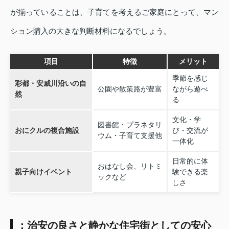
が揃っていることは、子育てを考えるご家庭にとって、マン
ション購入の大きな判断材料になるでしょう。
項目
特徴
メリット
季節を感じ
彩都・安威川沿いの自
公園や散策路が豊富
ながら遊べ
然
る
文化・学
図書館・プラネタリ
おにクルの複合施設
び・交流が
ウム・子育て支援他
一体化
日常的に体
おはなし会、リトミ
親子向けイベント
験できる楽
ックなど
しさ
：治安の良さと静かな住宅街としての安心