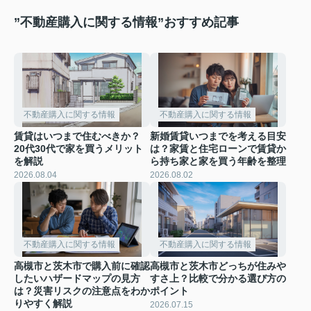
”不動産購入に関する情報”おすすめ記事
不動産購入に関する情報
不動産購入に関する情報
賃貸はいつまで住むべきか？
新婚賃貸いつまでを考える目安
20代30代で家を買うメリット
は？家賃と住宅ローンで賃貸か
を解説
ら持ち家と家を買う年齢を整理
2026.08.04
2026.08.02
不動産購入に関する情報
不動産購入に関する情報
高槻市と茨木市で購入前に確認
高槻市と茨木市どっちが住みや
したいハザードマップの見方
すさ上？比較で分かる選び方の
は？災害リスクの注意点をわか
ポイント
りやすく解説
2026.07.15