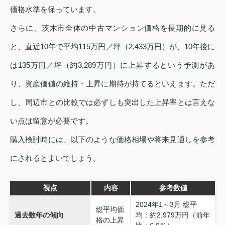
価格水準を保っています。
さらに、茨木市全体の中古マンション価格を長期的に見る
と、直近10年で平均115万円／坪（2,433万円）が、10年後に
は135万円／坪（約3,289万円）に上昇するという予測があ
り、資産価値の維持・上昇に期待が持てるといえます。ただ
し、周辺市との比較では必ずしも突出した上昇率とは言えな
い点は留意が必要です。
購入検討時には、以下のような価格相場や将来見通しを参考
にされるとよいでしょう。
視点
内容
参考数値
2024年1～3月 総平
総平均価
過去数年の傾向
均：約2,979万円（前年
格の上昇