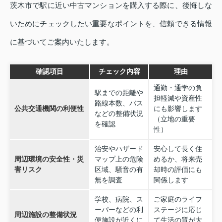
茨木市で駅に近い中古マンションを購入する際に、後悔しな
いためにチェックしたい重要なポイントを、信頼できる情報
に基づいてご案内いたします。
確認項目
チェック内容
理由
通勤・通学の負
駅までの距離や
担軽減や資産性
路線本数、バス
公共交通機関の利便性
にも影響します
などの整備状況
（立地の重要
を確認
性）
治安やハザード
安心して長く住
周辺環境の安全性・災
マップ上の危険
めるか、将来売
害リスク
区域、騒音の有
却時の評価にも
無を調査
関係します
学校、病院、ス
ご家庭のライフ
ーパーなどの利
ステージに応じ
周辺施設の整備状況
便施設が近くに
て生活の質が大