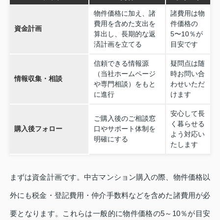
物件価格に加え、諸
諸費用は物
費用を含めた支出を
件価格の
資金計画
算出し、長期的な返
5〜10％が
済計画を立てる
目安です
信頼できる情報源
疑問点は随
（当社ホームページ
時お問い合
情報収集・相談
や専門相談）をもと
わせいただ
に進行
けます
安心して長
ご購入後のご相談窓
く暮らせる
購入後フォロー
口やサポート体制を
よう対応い
明確にする
たします
まずは資金計画です。中古マンション購入の際、物件価格以
外にも税金・登記費用・仲介手数料などを含めた諸費用が必
要となります。これらは一般的に物件価格の5～10％が目安