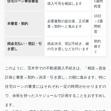
住宅ローン事前審査
1週間
借入可否を確認します
程度
10日
必要書類の提出後、正式審
～2週
本審査・契約
査→契約へと進みます
間程
度
契約
残金支払い・登記・引
残金決済、登記手続き、鍵
後す
き渡し
の引き渡しなどを行います
ぐ
このように、茨木市での不動産購入手続きは、「相談→資金
計画と審査→契約→決済・引き渡し」の順に進みます。特に
住宅ローンの審査にはそれぞれ一定の時間がかかりますの
で、余裕を持ったスケジュールで計画することをおすすめし
ます。