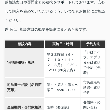
的相談窓口や専門家との連携をサポートしております。安心
して購入を進めていただけるよう、いつでもお気軽にご相談
ください。
以下は、相談窓口の概要を簡潔にまとめた表です。
相談内容
実施日・時間
予約方法
「いばライ
第３木曜日（６・
フ」アプリ
７・１０・１１・
宅地建物取引相談
または電話
２・３月） 9:30～
で予約（先
12:00（30分以内）
着）
市民生活相
司法書士相談（名義変
第１・第３・第４水
談課へ電話
更等）
曜日 9:30～12:00
予約
各機関への
金融機関・専門家相談
随時（要確認）
問い合わ