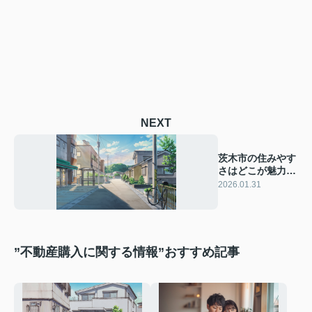
NEXT
茨木市の住みやす
さはどこが魅力？
物件購入のポイン
2026.01.31
トも紹介
”不動産購入に関する情報”おすすめ記事