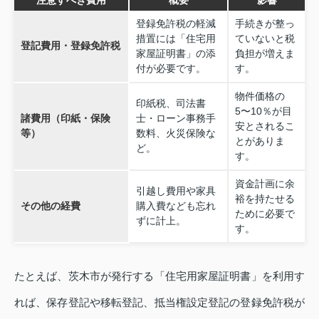
登録免許税の軽減
手続きが整っ
措置には「住宅用
ていないと税
登記費用・登録免許税
家屋証明書」の添
負担が増えま
付が必要です。
す。
物件価格の
印紙税、司法書
5〜10％が目
諸費用（印紙・保険
士・ローン事務手
安とされるこ
等）
数料、火災保険な
とがありま
ど。
す。
資金計画に余
引越し費用や家具
裕を持たせる
その他の経費
購入費なども忘れ
ために必要で
ずに計上。
す。
たとえば、茨木市が発行する「住宅用家屋証明書」を利用す
れば、保存登記や移転登記、抵当権設定登記の登録免許税が