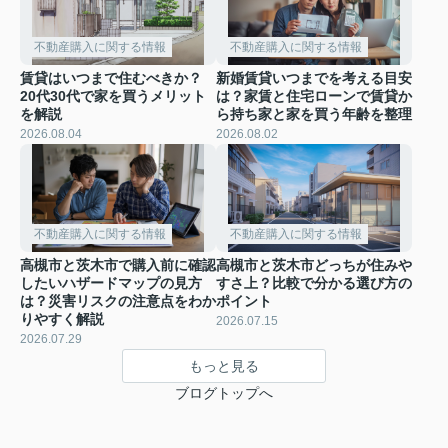
不動産購入に関する情報
不動産購入に関する情報
賃貸はいつまで住むべきか？
新婚賃貸いつまでを考える目安
20代30代で家を買うメリット
は？家賃と住宅ローンで賃貸か
を解説
ら持ち家と家を買う年齢を整理
2026.08.04
2026.08.02
不動産購入に関する情報
不動産購入に関する情報
高槻市と茨木市で購入前に確認
高槻市と茨木市どっちが住みや
したいハザードマップの見方
すさ上？比較で分かる選び方の
は？災害リスクの注意点をわか
ポイント
りやすく解説
2026.07.15
2026.07.29
もっと見る
ブログトップへ