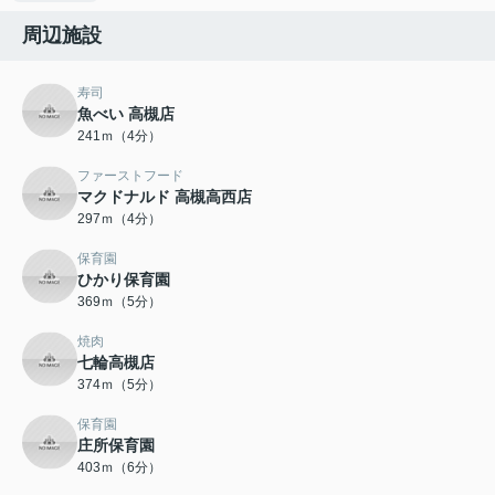
周辺施設
寿司
魚べい 高槻店
241ｍ（4分）
ファーストフード
マクドナルド 高槻高西店
297ｍ（4分）
保育園
ひかり保育園
369ｍ（5分）
焼肉
七輪高槻店
374ｍ（5分）
保育園
庄所保育園
403ｍ（6分）