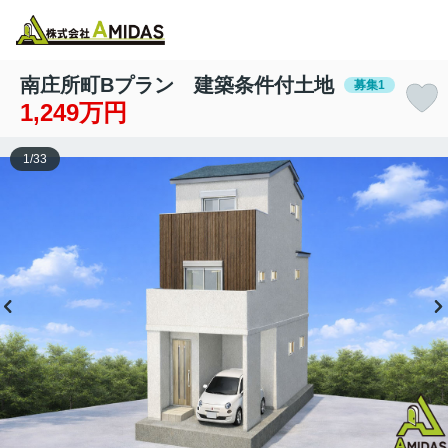
物件検索
お気に入り
閲覧履歴
メニュー
南庄所町Bプラン 建築条件付土地
募集1
1,249万円
1
/
33