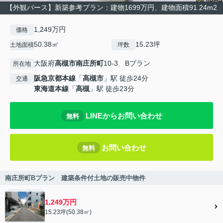
【外観パース】新築参考プラン：建物1699万円、建物面積91.24m2
1,249万円
価格
50.38㎡
15.23坪
土地面積
坪数
大阪府
高槻市
南庄所町
10-3 Bプラン
所在地
阪急京都本線
「
高槻市
」駅 徒歩24分
交通
東海道本線
「
高槻
」駅 徒歩23分
LINEからお問い合わせ
無料
お問い合わせ
無料
南庄所町Bプラン 建築条件付土地の販売中物件
1,249万円
15.23坪(50.38㎡)