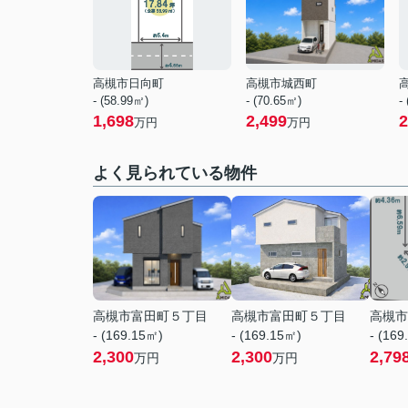
高槻市日向町
高槻市城西町
- (58.99㎡)
- (70.65㎡)
-
1,698
2,499
2
万円
万円
よく見られている物件
高槻市富田町５丁目
高槻市富田町５丁目
高槻市
- (169.15㎡)
- (169.15㎡)
- (169
2,300
2,300
2,79
万円
万円