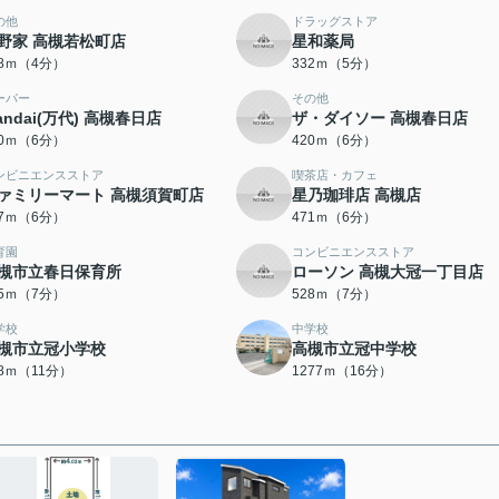
の他
ドラッグストア
野家 高槻若松町店
星和薬局
18ｍ（4分）
332ｍ（5分）
ーパー
その他
andai(万代) 高槻春日店
ザ・ダイソー 高槻春日店
20ｍ（6分）
420ｍ（6分）
ンビニエンスストア
喫茶店・カフェ
ァミリーマート 高槻須賀町店
星乃珈琲店 高槻店
67ｍ（6分）
471ｍ（6分）
育園
コンビニエンスストア
槻市立春日保育所
ローソン 高槻大冠一丁目店
25ｍ（7分）
528ｍ（7分）
学校
中学校
槻市立冠小学校
高槻市立冠中学校
28ｍ（11分）
1277ｍ（16分）