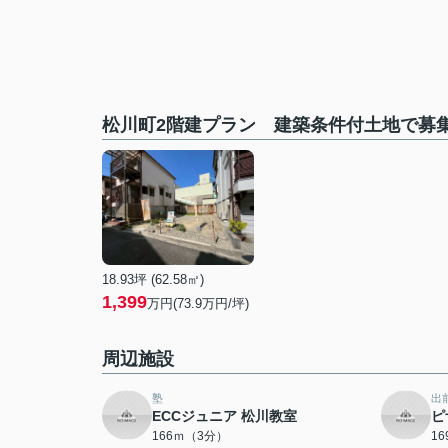
松川町2階建プラン 建築条件付土地で募
18.93坪 (62.58㎡)
1,399
万円(73.9万円/坪)
周辺施設
塾
出
ECCジュニア 松川教室
ピ
166ｍ（3分）
1