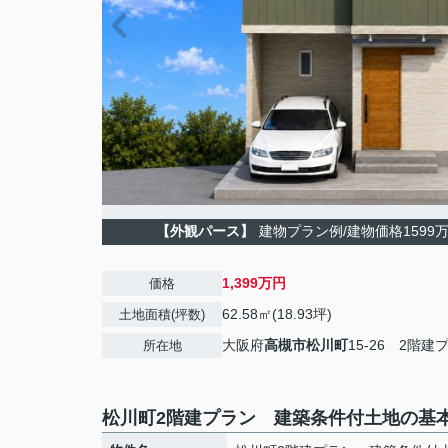
【外観パース】
建物プラン例/建物価格1599万
1,399万円
価格
62.58㎡(18.93坪)
土地面積(坪数)
大阪府
高槻市
松川町
15-26 2階建
所在地
松川町2階建プラン 建築条件付土地の基