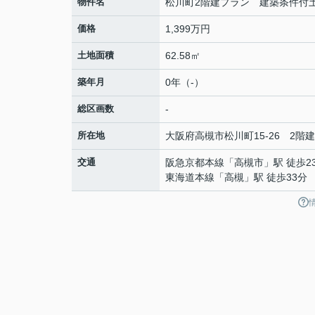
物件名
松川町2階建プラン 建築条件付
価格
1,399万円
土地面積
62.58㎡
築年月
0年（-）
総区画数
-
所在地
大阪府
高槻市
松川町
15-26 2階
交通
阪急京都本線
「
高槻市
」駅 徒歩2
東海道本線
「
高槻
」駅 徒歩33分