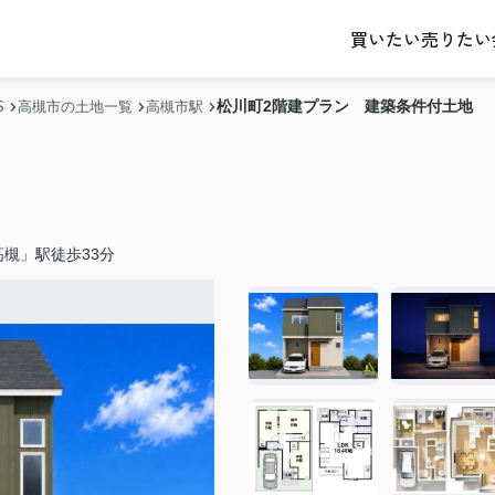
売りたい
買いたい
松川町2階建プラン 建築条件付土地
S
高槻市の土地一覧
高槻市駅
槻」駅徒歩33分