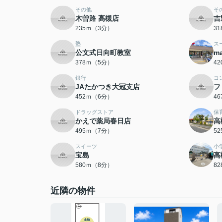
その他
そ
木曽路 高槻店
吉
235ｍ（3分）
3
塾
ス
公文式日向町教室
m
378ｍ（5分）
4
銀行
コ
JAたかつき大冠支店
フ
452ｍ（6分）
4
ドラッグストア
保
かえで薬局春日店
高
495ｍ（7分）
5
スイーツ
小
宝島
高
580ｍ（8分）
8
近隣の物件