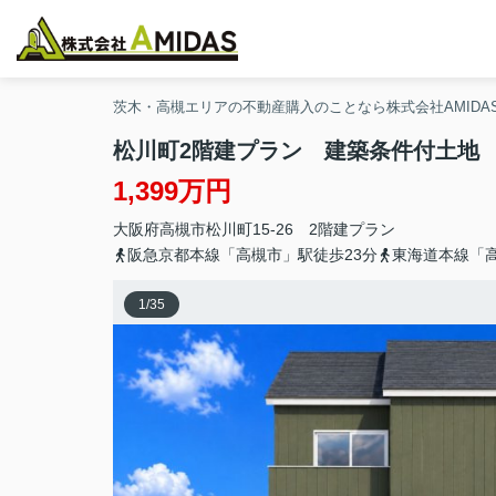
茨木・高槻エリアの不動産購入のことなら株式会社AMIDA
松川町2階建プラン 建築条件付土地
1,399万円
大阪府
高槻市
松川町
15-26 2階建プラン
阪急京都本線「高槻市」駅徒歩23分
東海道本線「高
1
/
35