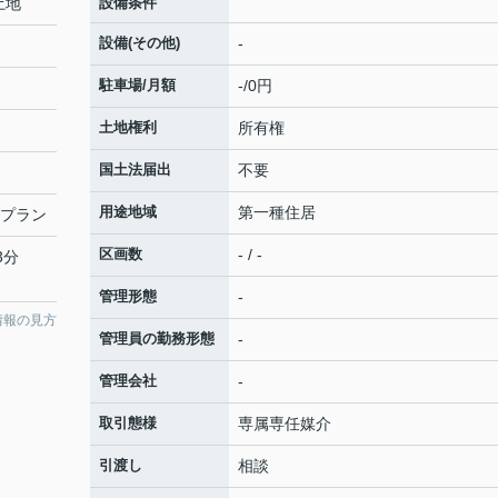
土地
設備条件
設備(その他)
-
駐車場/月額
-/0円
土地権利
所有権
国土法届出
不要
用途地域
第一種住居
建プラン
区画数
- / -
3分
管理形態
-
情報の見方
管理員の勤務形態
-
管理会社
-
取引態様
専属専任媒介
引渡し
相談