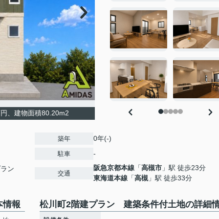
円、建物面積80.20m2
0年(-)
築年
-
駐車
阪急京都本線
「
高槻市
」駅 徒歩23分
プラン
交通
東海道本線
「
高槻
」駅 徒歩33分
本情報
松川町2階建プラン 建築条件付土地の詳細