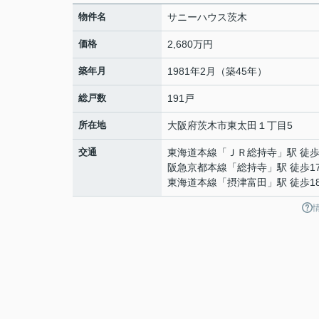
物件名
サニーハウス茨木
価格
2,680万円
築年月
1981年2月（築45年）
総戸数
191戸
所在地
大阪府
茨木市
東太田
１丁目5
交通
東海道本線
「
ＪＲ総持寺
」駅 徒歩
阪急京都本線
「
総持寺
」駅 徒歩1
東海道本線
「
摂津富田
」駅 徒歩1