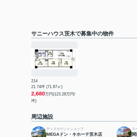
サニーハウス茨木で募集中の物件
214
21.74坪 (71.87㎡)
2,680
万円(123.28万円/
坪)
周辺施設
ディスカウントショップ
ス
MEGAドン・キホーテ茨木店
関