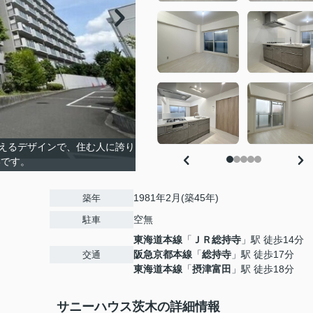
えるデザインで、住む人に誇り
いです。
1981年2月(築45年)
築年
空無
駐車
東海道本線
「
ＪＲ総持寺
」駅 徒歩14分
阪急京都本線
「
総持寺
」駅 徒歩17分
交通
東海道本線
「
摂津富田
」駅 徒歩18分
サニーハウス茨木の詳細情報