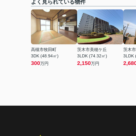
よく見られている物件
高槻市牧田町
茨木市美穂ケ丘
茨木市
3DK (48.94㎡)
3LDK (74.32㎡)
3LDK 
300
2,150
2,68
万円
万円