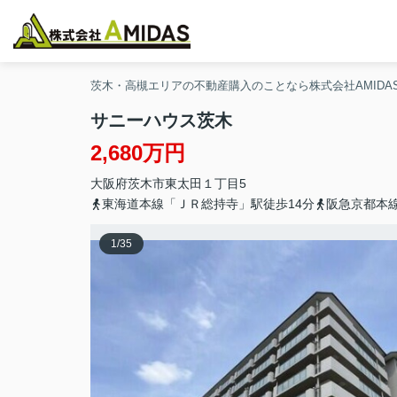
茨木・高槻エリアの不動産購入のことなら株式会社AMIDA
サニーハウス茨木
2,680万円
大阪府
茨木市
東太田
１丁目5
東海道本線「ＪＲ総持寺」駅徒歩14分
阪急京都本線
1
/
35