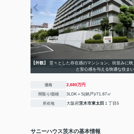
【外観】
堂々とした存在感のマンション。街並みに映
と安心感を与える快適な住ま
2,680万円
価格
3LDK＋S(納戸)/71.87㎡
間取り/面積
大阪府
茨木市
東太田
１丁目5
所在地
サニーハウス茨木の基本情報