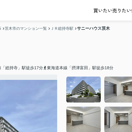
売りたい
買いたい
サニーハウス茨木
S
茨木市のマンション一覧
ＪＲ総持寺駅
「総持寺」駅徒歩17分
東海道本線「摂津富田」駅徒歩18分