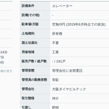
設備条件
エレベーター
設備(その他)
-
駐車場/月額
空無/0円 (2019年6月時点での状況)
土地権利
所有権
国土法届出
不要
14分
用途地域
工業
7分
販売戸数 / 総戸数
- / 191戸
8分
管理形態
管理会社に全部委託
情報の見方
管理員の勤務形態
常駐
管理会社
大阪ダイヤビルテック
取引態様
仲介
引渡し
即時