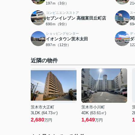
197ｍ（3分）
2
コンビニエンスストア
ス
セブンイレブン 高槻富田丘町店
関
690ｍ（9分）
6
ショッピングセンター
デ
イオンタウン茨木太田
ダ
897ｍ（12分）
1
近隣の物件
茨木市大正町
茨木市小川町
3LDK (64.73㎡)
4DK (63.61㎡)
2
2,680
1,649
1
万円
万円