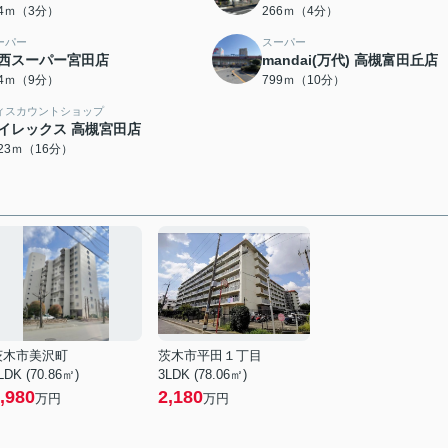
14ｍ（3分）
266ｍ（4分）
ーパー
スーパー
西スーパー宮田店
mandai(万代) 高槻富田丘店
94ｍ（9分）
799ｍ（10分）
ィスカウントショップ
イレックス 高槻宮田店
223ｍ（16分）
茨木市美沢町
茨木市平田１丁目
LDK (70.86㎡)
3LDK (78.06㎡)
,980
2,180
万円
万円