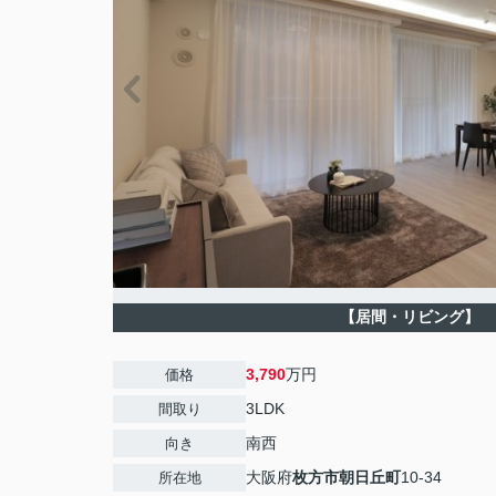
【居間・リビング】
3,790
万円
価格
3LDK
間取り
南西
向き
大阪府
枚方市
朝日丘町
10-34
所在地