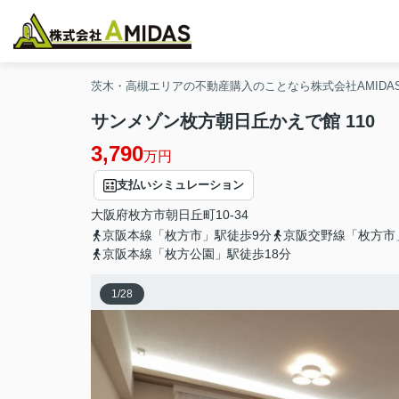
茨木・高槻エリアの不動産購入のことなら株式会社AMIDA
サンメゾン枚方朝日丘かえで館 110
3,790
万円
支払いシミュレーション
大阪府
枚方市
朝日丘町
10-34
京阪本線「枚方市」駅徒歩9分
京阪交野線「枚方市
京阪本線「枚方公園」駅徒歩18分
1
/
28