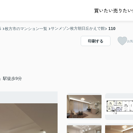
売りたい
買いたい
サンメゾン枚方朝日丘かえで館
110
S
枚方市のマンション一覧
印刷する
お気
」駅徒歩9分