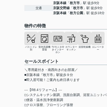
京阪本線
「
枚方市
」駅 徒歩9分
京阪交野線
「
枚方市
」駅 徒歩9分
交通
京阪本線
「
枚方公園
」駅 徒歩18分
物件の特徴
バストイレ
室内洗濯機
TVモニタ付
カウンター
浴室乾燥機
エレベータ
別
置場
きインター
キッチン
ー
ホン
セールスポイント
＼専用庭付き・南西向きのお部屋／
■京阪本線『枚方市』駅徒歩９分
■即入居可能！ご案内も終日承ります
---【R8.4リフォーム】---
□システムキッチン新調、洗面台新調、浴室ユニットバ
□便器・温水洗浄便座新調
□クロス張替、フローリング張替