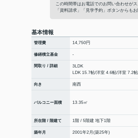
この時間帯はお電話でのお問い合わせがス
「資料請求」「見学予約」ボタンからもお
基本情報
14,750円
管理費
-
修繕積立基金
間取り / 詳細
3LDK
LDK 15.7帖
/
洋室 4.6帖
/
洋室 7.2帖
南西
向き
13.35㎡
バルコニー面積
1階 / 5階建 地下1階
所在階 / 階建て
2001年2月(築25年)
築年月