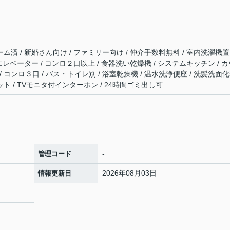
ーム済 / 新婚さん向け / ファミリー向け / 仲介手数料無料 / 室内洗濯機置
/ エレベーター / コンロ２口以上 / 食器洗い乾燥機 / システムキッチン / 
 コンロ３口 / バス・トイレ別 / 浴室乾燥機 / 温水洗浄便座 / 洗髪洗面
ット / TVモニタ付インターホン / 24時間ゴミ出し可
-
管理コード
2026年08月03日
情報更新日