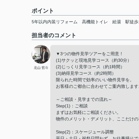
ポイント
5年以内内装リフォーム
高機能トイレ
給湯
駅徒歩
担当者のコメント
▼3つの物件見学ツアーをご用意！
(1)サクッと現地見学コース（約30分）
(2)じっくり見学コース（約1時間）
北山 哲斗
(3)納得見学コース（約2時間）
限られた時間で効率のいい物件見学を。
お客様のご都合に合わせてご案内致します
～ご相談・見学までの流れ～
Step(1)：ご相談
まずはお気軽にご相談ください。
物件のメリット・デメリット、ここだけの
Step(2)：スケージュール調整
平日・土日・祝祭日問わず、お仕事帰りで