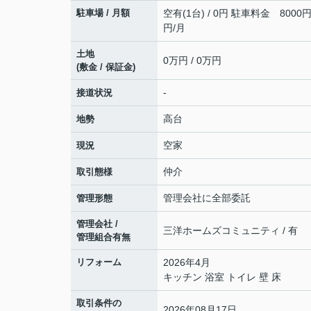
駐車場 / 月額
空有(1台) / 0円 駐車料金 8000円
円/月
土地
0万円 / 0万円
(敷金 / 保証金)
-
接道状況
高台
地勢
空家
現況
仲介
取引態様
管理会社に全部委託
管理形態
管理会社 /
三洋ホームズコミュニティ / 有
管理組合有無
リフォーム
2026年4月
キッチン 浴室 トイレ 壁 床
取引条件の
2026年08月17日