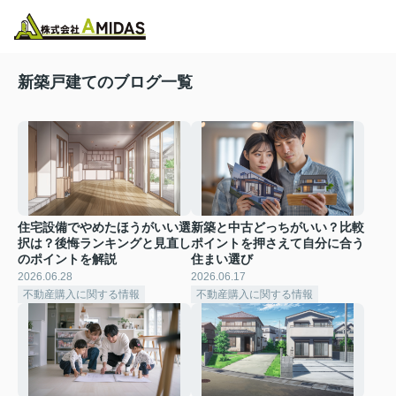
物件検索
お気に入り
閲覧履歴
メニュー
新築戸建てのブログ一覧
住宅設備でやめたほうがいい選
新築と中古どっちがいい？比較
択は？後悔ランキングと見直し
ポイントを押さえて自分に合う
のポイントを解説
住まい選び
2026.06.28
2026.06.17
不動産購入に関する情報
不動産購入に関する情報