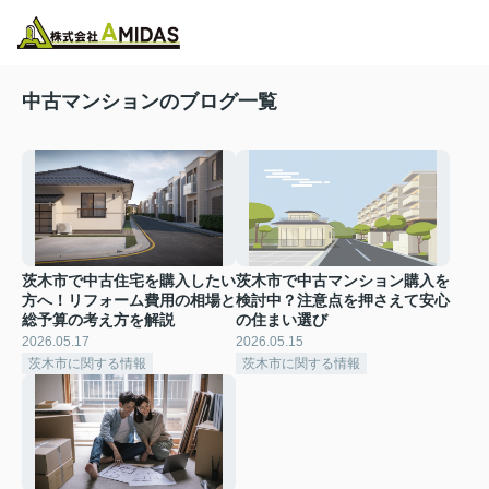
物件検索
お気に入り
閲覧履歴
メニュー
中古マンションのブログ一覧
茨木市で中古住宅を購入したい
茨木市で中古マンション購入を
方へ！リフォーム費用の相場と
検討中？注意点を押さえて安心
総予算の考え方を解説
の住まい選び
2026.05.17
2026.05.15
茨木市に関する情報
茨木市に関する情報