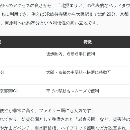
都へのアクセスの良さから、「北摂エリア」の代表的なベッドタ
もに利用でき、例えばJR総持寺駅から大阪駅までは約20分、京都
分、河原町へは約29分という利便性の高い立地です。
間
特徴
分
徒歩圏内、通勤通学に便利
9分
大阪・京都の主要駅へ快適に移動可
京都南IC）
車での移動もスムーズで便利
便性が非常に高く、ファミリー層にも人気です。
れており、防災公園として整備された「岩倉公園」など、災害時
やかまどベンチ、雨水貯留槽、ハイブリッド照明などが設置され