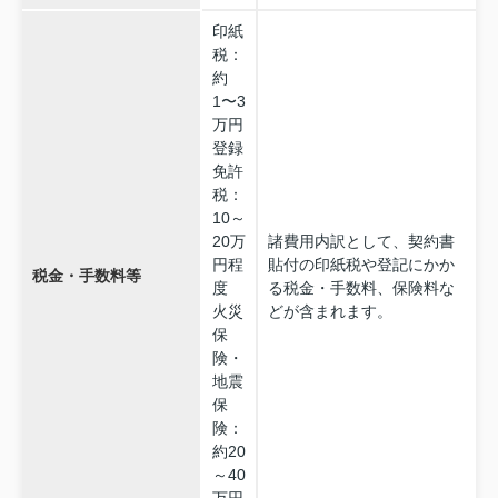
印紙
税：
約
1〜3
万円
登録
免許
税：
10～
20万
諸費用内訳として、契約書
円程
貼付の印紙税や登記にかか
税金・手数料等
度
る税金・手数料、保険料な
火災
どが含まれます。
保
険・
地震
保
険：
約20
～40
万円