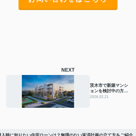
NEXT
茨木市で新築マンシ
ョンを検討中の方必
見！子育て環境の特
2026.02.21
徴と魅力を紹介
購入時に知りたい住宅ローンは？無理のない返済計画の立て方をご紹介