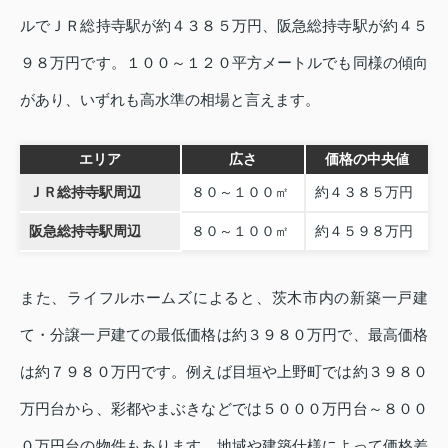
ルでＪＲ総持寺駅が約４３８５万円、阪急総持寺駅が約４５
９８万円です。１００～１２０平方メートルでも同様の傾向
があり、いずれも高水準の相場と言えます。
エリア
広さ
価格の中央値
ＪＲ総持寺駅周辺
８０～１００㎡
約４３８５万円
阪急総持寺駅周辺
８０～１００㎡
約４５９８万円
また、ライフルホームズによると、茨木市内の新築一戸建
て・分譲一戸建ての最低価格は約３９８０万円で、最高価格
は約７９８０万円です。例えば目垣や上野町では約３９８０
万円台から、彩都やまぶきなどでは５０００万円台～８００
０万円台の物件もあります。地域や建築仕様によって価格差