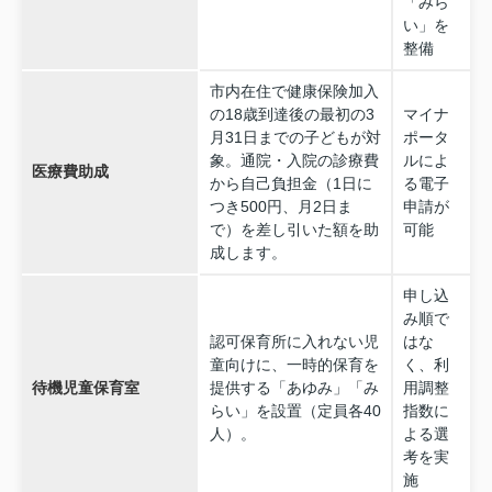
「みら
い」を
整備
市内在住で健康保険加入
の18歳到達後の最初の3
マイナ
月31日までの子どもが対
ポータ
象。通院・入院の診療費
ルによ
医療費助成
から自己負担金（1日に
る電子
つき500円、月2日ま
申請が
で）を差し引いた額を助
可能
成します。
申し込
み順で
認可保育所に入れない児
はな
童向けに、一時的保育を
く、利
待機児童保育室
提供する「あゆみ」「み
用調整
らい」を設置（定員各40
指数に
人）。
よる選
考を実
施