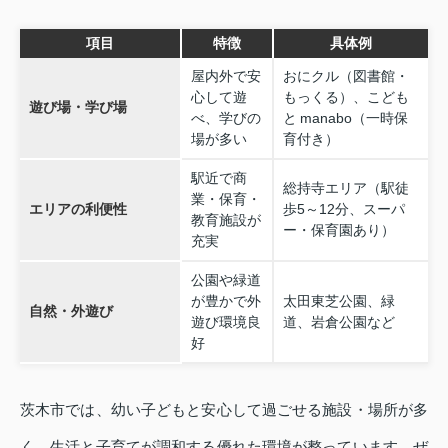
項目
特徴
具体例
屋内外で安
おにクル（図書館・
心して遊
もっくる）、こども
遊び場・学び場
べ、学びの
と manabo（一時保
場が多い
育付き）
駅近で商
総持寺エリア（駅徒
業・保育・
エリアの利便性
歩5～12分、スーパ
教育施設が
ー・保育園あり）
充実
公園や緑道
が豊かで外
太田東芝公園、緑
自然・外遊び
遊び環境良
道、岩倉公園など
好
茨木市では、幼い子どもと安心して過ごせる施設・場所が多
く、生活と子育てが調和する優れた環境が整っています。ぜ