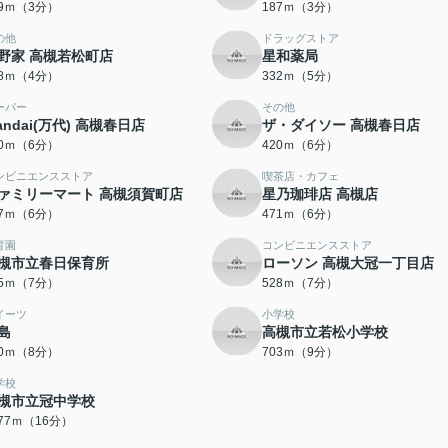
69ｍ（3分）
187ｍ（3分）
の他
ドラッグストア
野家 高槻若松町店
星和薬局
18ｍ（4分）
332ｍ（5分）
ーパー
その他
andai(万代) 高槻春日店
ザ・ダイソー 高槻春日店
20ｍ（6分）
420ｍ（6分）
ンビニエンスストア
喫茶店・カフェ
ァミリーマート 高槻須賀町店
星乃珈琲店 高槻店
67ｍ（6分）
471ｍ（6分）
育園
コンビニエンスストア
槻市立春日保育所
ローソン 高槻大冠一丁目店
25ｍ（7分）
528ｍ（7分）
イーツ
小学校
島
高槻市立若松小学校
80ｍ（8分）
703ｍ（9分）
学校
槻市立冠中学校
277ｍ（16分）