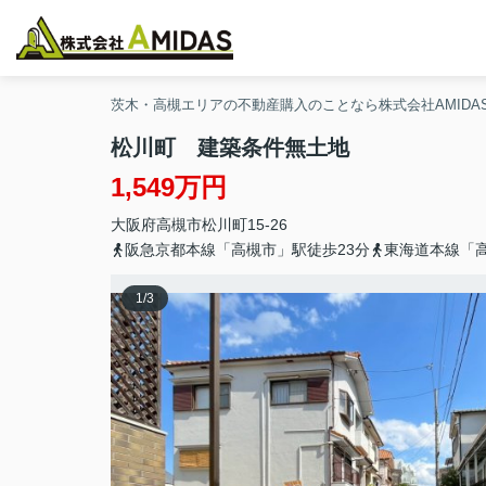
茨木・高槻エリアの不動産購入のことなら株式会社AMIDA
松川町 建築条件無土地
1,549万円
大阪府
高槻市
松川町
15-26
阪急京都本線「高槻市」駅徒歩23分
東海道本線「高
1
/
3