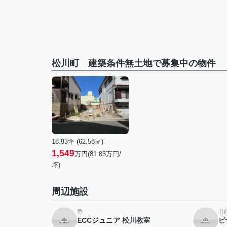
松川町 建築条件無土地で募集中の物件
18.93坪 (62.58㎡)
1,549
万円(81.83万円/
坪)
周辺施設
塾
出
ECCジュニア 松川教室
ピ