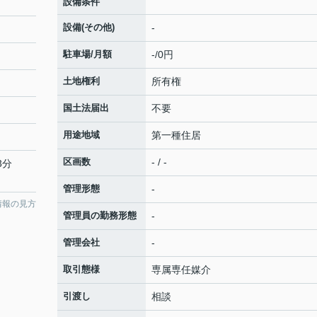
設備条件
設備(その他)
-
駐車場/月額
-/0円
土地権利
所有権
国土法届出
不要
用途地域
第一種住居
区画数
- / -
3分
管理形態
-
情報の見方
管理員の勤務形態
-
管理会社
-
取引態様
専属専任媒介
引渡し
相談