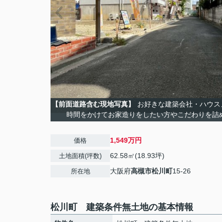
【前面道路含む現地写真】
お好きな建築会社・ハウス
時間をかけてお家造りをしたい方やこだわりを詰
1,549万円
価格
62.58㎡(18.93坪)
土地面積(坪数)
大阪府
高槻市
松川町
15-26
所在地
松川町 建築条件無土地の基本情報