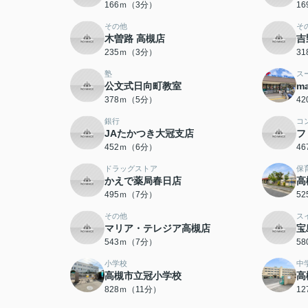
166ｍ（3分）
1
その他
そ
木曽路 高槻店
吉
235ｍ（3分）
3
塾
ス
公文式日向町教室
m
378ｍ（5分）
4
銀行
コ
JAたかつき大冠支店
フ
452ｍ（6分）
4
ドラッグストア
保
かえで薬局春日店
高
495ｍ（7分）
5
その他
ス
マリア・テレジア高槻店
宝
543ｍ（7分）
5
小学校
中
高槻市立冠小学校
高
828ｍ（11分）
1