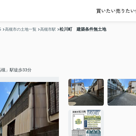
売りたい
買いたい
松川町 建築条件無土地
S
高槻市の土地一覧
高槻市駅
槻」駅徒歩33分