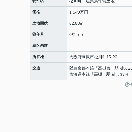
物件名
松川町 建築条件無土地
価格
1,549万円
土地面積
62.58㎡
築年月
0年（-）
総区画数
-
所在地
大阪府
高槻市
松川町
15-26
交通
阪急京都本線
「
高槻市
」駅 徒歩2
東海道本線
「
高槻
」駅 徒歩33分