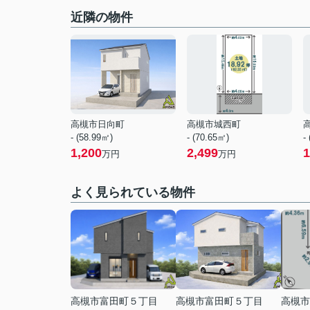
近隣の物件
高槻市日向町
高槻市城西町
- (58.99㎡)
- (70.65㎡)
-
1,200
2,499
1
万円
万円
よく見られている物件
高槻市富田町５丁目
高槻市富田町５丁目
高槻市