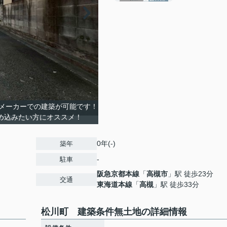
メーカーでの建築が可能です！
め込みたい方にオススメ！
0年(-)
築年
-
駐車
阪急京都本線
「
高槻市
」駅 徒歩23分
交通
東海道本線
「
高槻
」駅 徒歩33分
松川町 建築条件無土地の詳細情報