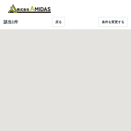
物件検
お気に入
閲覧履
メニュ
索
り
歴
ー
該当
1
件
戻る
条件を変更する