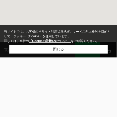
当サイトでは、お客様の当サイト利用状況把握、サービス向上検討を目的と
して、クッキー（Cookie）を使用しています。
詳しくは、当社の
「Cookieの取扱いについて」
をご確認ください。
来店予約
会員登録
ログイン
LINE
閉じる
価格
～
面積
～
駅・バス停からの時間
0120-29-9116