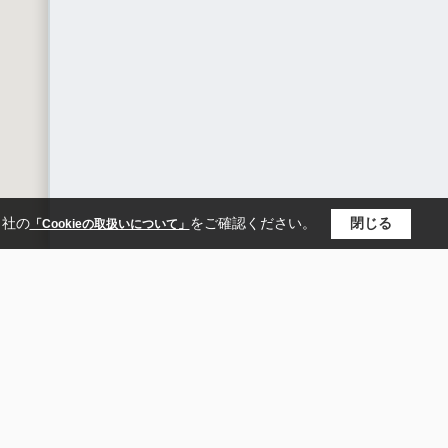
当社の
をご確認ください。
閉じる
「Cookieの取扱いについて」
買いたい
お役立ちコラム
会員登録
売りたい
会社概要
ログイン
お客様の声
採用情報
売却査定
スタッフ紹介
来店予約
お気に入り
閲覧履歴