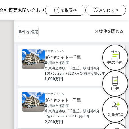
会社概要
お問い合わせ
閲覧履歴
お気に入り
物件を閉じる
物件を閉じる
条件を指定
中古マンション
ダイヤシャトー千里
来店予約
摂津市昭和園
東海道本線「千里丘」駅 徒歩9分
1階 / 68.25㎡ / 2LDK＋S(納戸) / 築53年
1,899
万円
LINE
中古マンション
ダイヤシャトー千里
摂津市昭和園
東海道本線「千里丘」駅 徒歩9分
会員登録
3階 / 71.70㎡ / 3LDK / 築53年
2,290
万円