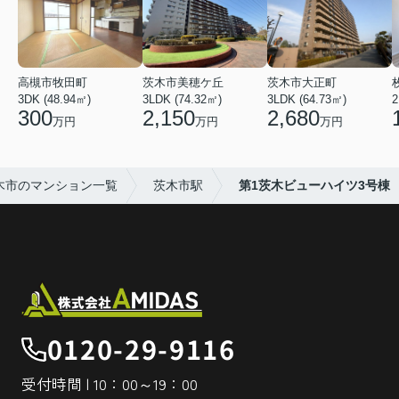
高槻市牧田町
茨木市美穂ケ丘
茨木市大正町
3DK (48.94㎡)
3LDK (74.32㎡)
3LDK (64.73㎡)
2
300
2,150
2,680
万円
万円
万円
木市のマンション一覧
茨木市駅
第1茨木ビューハイツ3号棟
0120-29-9116
受付時間 | 10：00～19：00