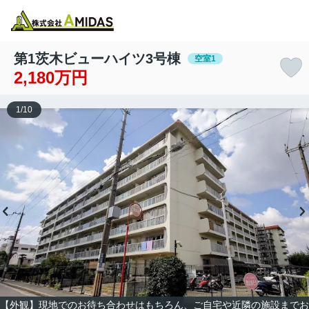
物件検索
お気に入り
閲覧履歴
メニュー
第1茨木ビューハイツ3号棟
空室1
2,180万円
1
/
10
【外観】現地でのお待ち合わせはもちろん、ご自宅や近隣の施設までお