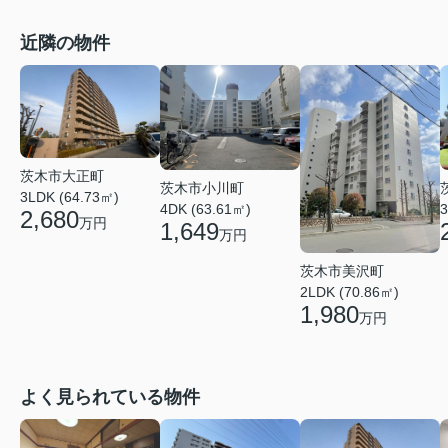
近隣の物件
茨木市大正町
茨木市小川町
3LDK (64.73㎡)
4DK (63.61㎡)
3
2,680
万円
1,649
万円
茨木市美沢町
2LDK (70.86㎡)
1,980
万円
よく見られている物件