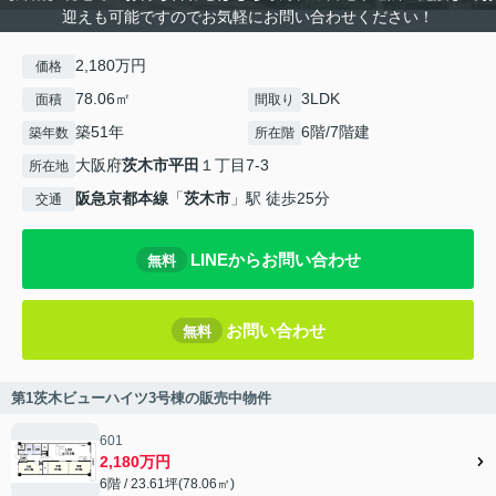
迎えも可能ですのでお気軽にお問い合わせください！
2,180万円
価格
78.06㎡
3LDK
面積
間取り
築51年
6階/7階建
築年数
所在階
大阪府
茨木市
平田
１丁目7-3
所在地
阪急京都本線
「
茨木市
」駅 徒歩25分
交通
LINEからお問い合わせ
無料
お問い合わせ
無料
第1茨木ビューハイツ3号棟の販売中物件
601
2,180万円
6階 / 23.61坪(78.06㎡)