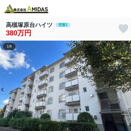
物件検索
お気に入り
閲覧履歴
メニュー
高槻塚原台ハイツ
空室1
380万円
1
/
9