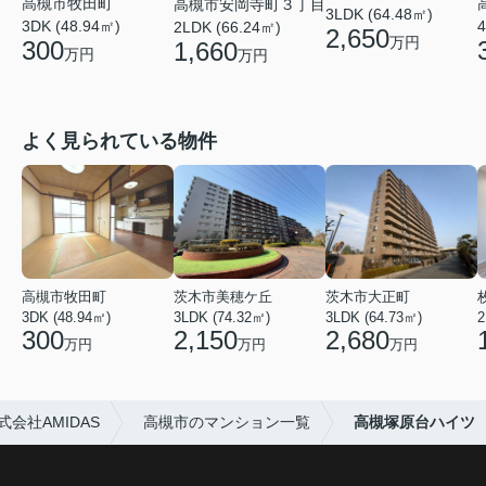
高槻市牧田町
高槻市安岡寺町３丁目
3LDK (64.48㎡)
4
3DK (48.94㎡)
2LDK (66.24㎡)
2,650
万円
300
1,660
万円
万円
よく見られている物件
高槻市牧田町
茨木市美穂ケ丘
茨木市大正町
3DK (48.94㎡)
3LDK (74.32㎡)
3LDK (64.73㎡)
2
300
2,150
2,680
万円
万円
万円
会社AMIDAS
高槻市のマンション一覧
高槻塚原台ハイツ