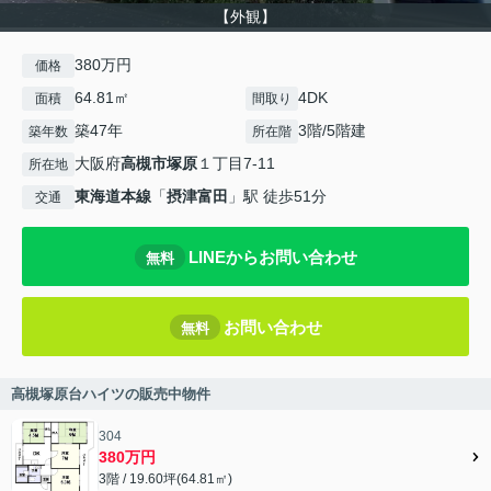
【外観】
380万円
価格
64.81㎡
4DK
面積
間取り
築47年
3階/5階建
築年数
所在階
大阪府
高槻市
塚原
１丁目7-11
所在地
東海道本線
「
摂津富田
」駅 徒歩51分
交通
LINEからお問い合わせ
無料
お問い合わせ
無料
高槻塚原台ハイツの販売中物件
304
380万円
3階 / 19.60坪(64.81㎡)