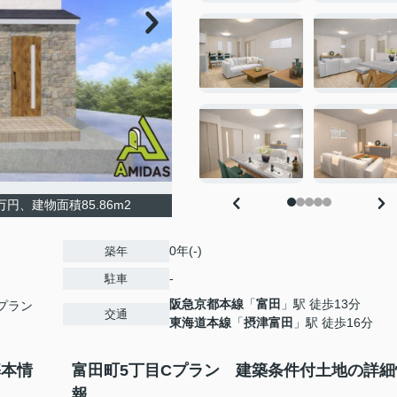
円、建物面積85.86m2
0年(-)
築年
-
駐車
阪急京都本線
「
富田
」駅 徒歩13分
Cプラン
交通
東海道本線
「
摂津富田
」駅 徒歩16分
基本情
富田町5丁目Cプラン 建築条件付土地の詳細
報