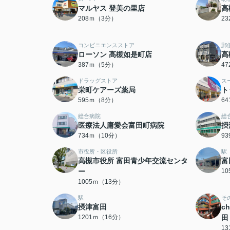
マルヤス 登美の里店
高
208ｍ（3分）
2
コンビニエンスストア
郵
ローソン 高槻如是町店
高
387ｍ（5分）
4
ドラッグストア
ス
栄町ケアーズ薬局
ト
595ｍ（8分）
6
総合病院
総
医療法人庸愛会富田町病院
摂
734ｍ（10分）
9
市役所・区役所
駅
高槻市役所 富田青少年交流センタ
富
ー
1
1005ｍ（13分）
駅
そ
摂津富田
c
1201ｍ（16分）
田
1