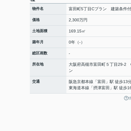
物件名
富田町5丁目Cプラン 建築条件
価格
2,300万円
土地面積
169.15㎡
築年月
0年（-）
総区画数
-
所在地
大阪府
高槻市
富田町
５丁目29-2
ン
交通
阪急京都本線
「
富田
」駅 徒歩13
東海道本線
「
摂津富田
」駅 徒歩1