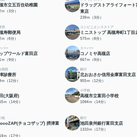
槻市立五百住幼稚園
ドラッグストアライフォート
32ｍ（3分）
東店
239ｍ（3分）
便局
コンビニエンスストア
槻寿郵便局
ミニストップ 高槻寿町1丁目
72ｍ（6分）
575ｍ（8分）
ーパー
スーパー
ップワールド富田店
コノミヤ高槻店
41ｍ（9分）
667ｍ（9分）
合病院
銀行
津診療所
北おおさか信用金庫富田支店
39ｍ（12分）
955ｍ（12分）
小学校
田(大阪府)
高槻市立富田小学校
055ｍ（14分）
1094ｍ（14分）
の他
銀行
hocoZAP(チョコザップ) 摂津富
池田泉州銀行富田支店
1333ｍ（17分）
319ｍ（17分）