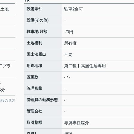
付土地
設備条件
駐車2台可
設備(その他)
-
駐車場/月額
-/0円
土地権利
所有権
国土法届出
不要
 Cプラ
用途地域
第二種中高層住居専用
区画数
- / -
分
管理形態
-
6分
管理員の勤務形態
-
情報の見方
管理会社
-
取引態様
専属専任媒介
引渡し