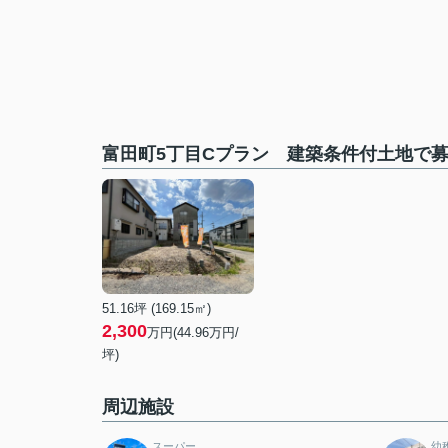
富田町5丁目Cプラン 建築条件付土地で
51.16坪 (169.15㎡)
2,300
万円(44.96万円/
坪)
周辺施設
スーパー
幼