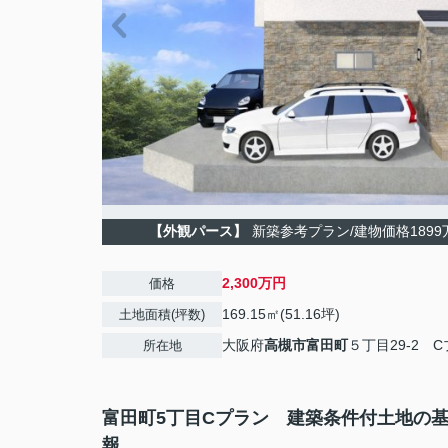
【外観パース】
新築参考プラン/建物価格1899万
2,300万円
価格
169.15㎡(51.16坪)
土地面積(坪数)
大阪府
高槻市
富田町
５丁目29-2 
所在地
富田町5丁目Cプラン 建築条件付土地の
報