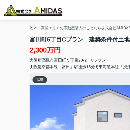
茨木・高槻エリアの不動産購入のことなら株式会社AMIDA
富田町5丁目Cプラン 建築条件付土地
2,300万円
大阪府
高槻市
富田町
５丁目29-2 Cプラン
阪急京都本線「富田」駅徒歩13分
東海道本線「摂津
1
/
35