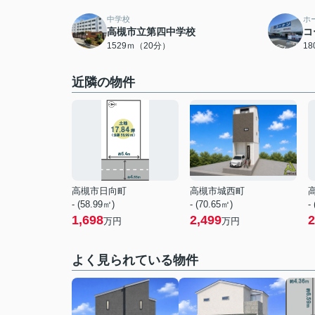
中学校
ホ
高槻市立第四中学校
コ
1529ｍ（20分）
1
近隣の物件
高槻市日向町
高槻市城西町
- (58.99㎡)
- (70.65㎡)
-
1,698
2,499
2
万円
万円
よく見られている物件