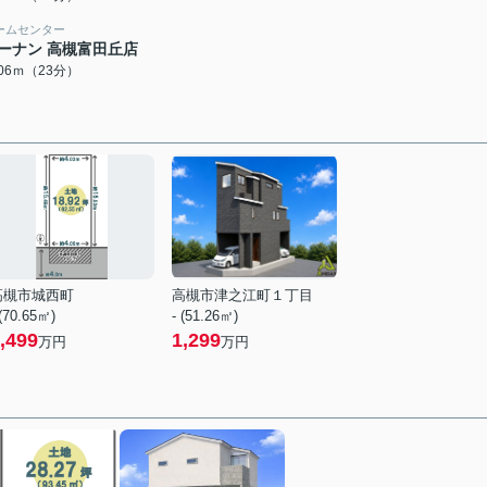
ームセンター
ーナン 高槻富田丘店
806ｍ（23分）
高槻市城西町
高槻市津之江町１丁目
 (70.65㎡)
- (51.26㎡)
,499
1,299
万円
万円